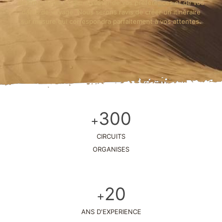
dès maintenant pour discuter de vos préférences et de vos
dates de voyage. Nous serons ravis de créer un itinéraire
sur mesure qui correspondra parfaitement à vos attentes.
300
+
CIRCUITS
ORGANISES
20
+
ANS D'EXPERIENCE