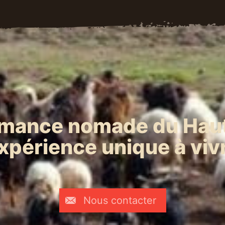
mance nomade du Haut
xpérience unique à viv
Nous contacter