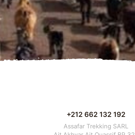
+212 662 132 192
Assafar Trekking SARL
Ait Akhyar Ait Ouassif BP 3