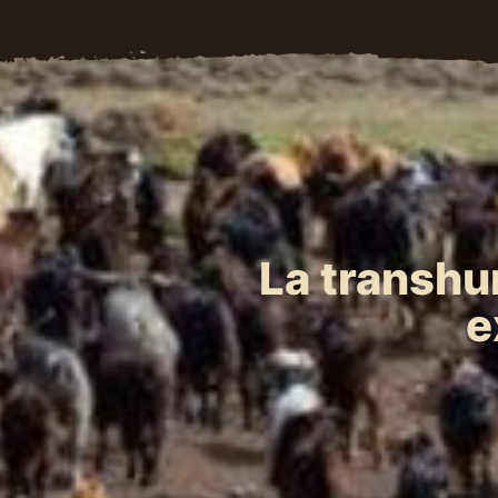
La transhu
e