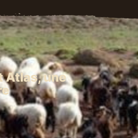
 Atlas, une
re